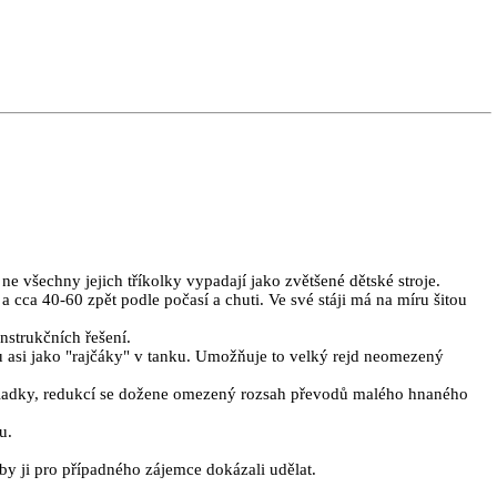
 všechny jejich tříkolky vypadají jako zvětšené dětské stroje.
cca 40-60 zpět podle počasí a chuti. Ve své stáji má na míru šitou
strukčních řešení.
adu asi jako "rajčáky" v tanku. Umožňuje to velký rejd neomezený
i kladky, redukcí se dožene omezený rozsah převodů malého hnaného
u.
y ji pro případného zájemce dokázali udělat.