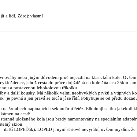
jů a lidí, Zdroj: vlastní
ovnováhy nebo jiným důvodem proč nejezdit na klasickém kole. Ovšem ne
lošílenec, jehož cesta do práce dojížděná na kole čítá cca 25km tam a 
ženou a postavenou lehokolovou tříkolku.
 a další kousky. Má několik velmi neobvyklých prvků a vtipných kon
tek" je pevná a jen pravá se točí a jí se řídí. Pohybuje se od předu doz
u na šroubech napínajících sekundární řetěz. Eliminují se tím jakékol
í kámen na cestě.
ostranně uloženého kola jsou brzdy namontovány na speciálním adaptér
itelný sklon.
 - další LOPEĎák). LOPED ji nyní sériově nevyrábí, ovšem myslím, že b