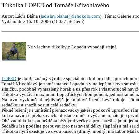
Tříkolka LOPED od Tomáše Křivohlavého
Autor: Láďa Bláha (
ladislav.blaha(())lehokolo.com
), Téma: Galerie stro
Vydáno dne 16. 10. 2006 (18037 přečtení)
Ne všechny tříkolky z Lopedu vypadají stejně
LOPED
je dobře známý výrobce speciálních kol pro lidi s poruchou r
Tomáš Křivohlavý je zaměstnanec Lopedu a v nejlepším slova smyslu cyk
silničku, podobně vymazlený horák a už přes rok i vlastnoručně navr
Tříkolka využívá maximum Lopeďáckých komponent, jednostranné náby
Na první vyzkoušení nejdivnější je kniplové řízení. Levá rukojeť "řídí
sedačkou a snazší posun celé sedačky.
Pěkné řešení je i umístění přehazovačky jakési podkově uprostřed rám
kola a navíc se přehazovačka dostane o něco výš a neurazíte ji o prvn
Obě zadní kola jsou bržděna běžnými véčky a pro snazší sejmutí jedn
Sedačku lze podélně posouvat (pro nastavení délky šlapání) a má seřid
Tříkolka nyní existuje ve dvou kusech (druhý, modrý, má Libor Malák