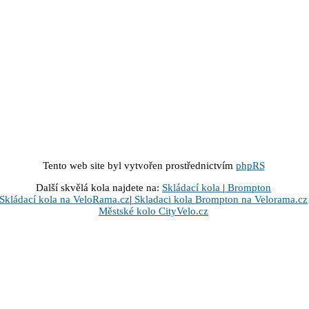
Tento web site byl vytvořen prostřednictvím
phpRS
Další skvělá kola najdete na:
Skládací kola
|
Brompton
Skládací kola na VeloRama.cz
|
Skladaci kola Brompton na Velorama.cz
Městské kolo CityVelo.cz