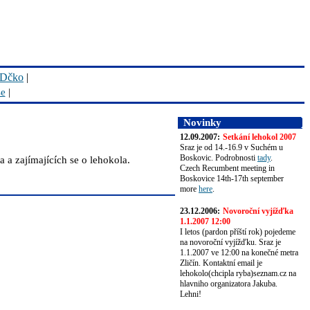
Dčko
|
se
|
Novinky
12.09.2007:
Setkání lehokol 2007
Sraz je od 14.-16.9 v Suchém u
Boskovic. Podrobnosti
tady
.
 a zajímajících se o lehokola.
Czech Recumbent meeting in
Boskovice 14th-17th september
more
here
.
23.12.2006:
Novoroční vyjížďka
1.1.2007 12:00
I letos (pardon příští rok) pojedeme
na novoroční vyjížďku. Sraz je
1.1.2007 ve 12:00 na konečné metra
Zličín. Kontaktní email je
lehokolo(chcipla ryba)seznam.cz na
hlavniho organizatora Jakuba.
Lehni!