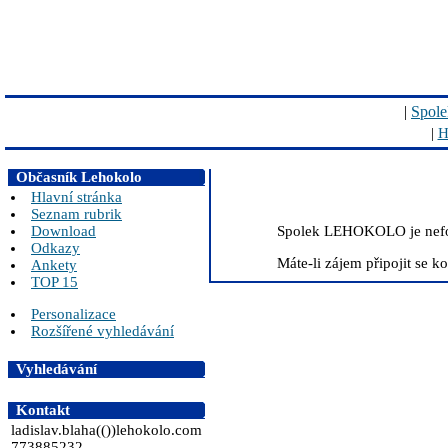
|
Spole
|
H
Občasník Lehokolo
Hlavní stránka
Seznam rubrik
Spolek LEHOKOLO je neformá
Download
Odkazy
Máte-li zájem připojit se k
Ankety
TOP 15
Personalizace
Rozšířené vyhledávání
Vyhledávání
Kontakt
ladislav.blaha(())lehokolo.com
773885232