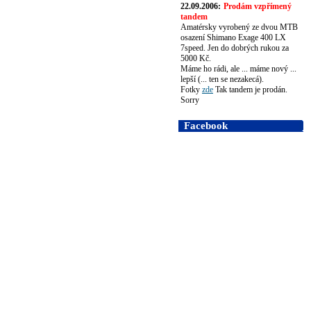
22.09.2006:
Prodám vzpřímený
tandem
Amatérsky vyrobený ze dvou MTB
osazení Shimano Exage 400 LX
7speed. Jen do dobrých rukou za
5000 Kč.
Máme ho rádi, ale ... máme nový ...
lepší (... ten se nezakecá).
Fotky
zde
Tak tandem je prodán.
Sorry
Facebook