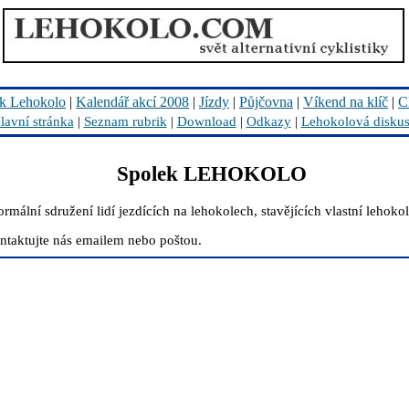
k Lehokolo
|
Kalendář akcí 2008
|
Jízdy
|
Půjčovna
|
Víkend na klíč
|
C
lavní stránka
|
Seznam rubrik
|
Download
|
Odkazy
|
Lehokolová disku
Spolek LEHOKOLO
lní sdružení lidí jezdících na lehokolech, stavějících vlastní lehokola
ontaktujte nás emailem nebo poštou.