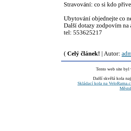
Stravování: co si kdo přivez
Ubytování objednejte co ne
Další dotazy zodpovím na 
tel: 553625217
(
Celý článek!
| Autor:
adm
Tento web site byl
Další skvělá kola na
Skládací kola na VeloRama.c
Městs