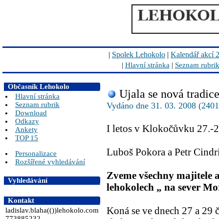
|
Spolek Lehokolo
|
Kalendář akcí 
|
Hlavní stránka
|
Seznam rubri
Občasník Lehokolo
Ujala se nová tradic
Hlavní stránka
Seznam rubrik
Vydáno dne 31. 03. 2008 (2401
Download
Odkazy
I letos v Klokočůvku 27.-
Ankety
TOP 15
Luboš Pokora a Petr Cindr
Personalizace
Rozšířené vyhledávání
Zveme všechny majitele a
Vyhledávání
lehokolech „ na sever Mo
Kontakt
Koná se ve dnech 27 a 29 
ladislav.blaha(())lehokolo.com
773885232