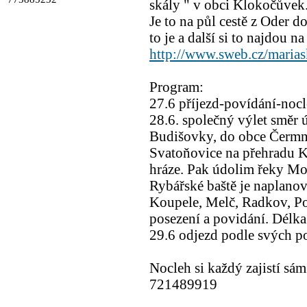
skály " v obci Klokočůvek
Je to na půl cestě z Oder do
to je a další si to najdou n
http://www.sweb.cz/marias
Program:
27.6 příjezd-povídání-nocl
28.6. společný výlet směr 
Budišovky, do obce Čermná 
Svatoňovice na přehradu K
hráze. Pak údolim řeky Mo
Rybářské baště je naplanov
Koupele, Melč, Radkov, Po
posezení a povidání. Délk
29.6 odjezd podle svých po
Nocleh si každý zajistí sá
721489919