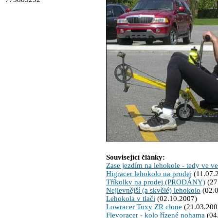
Související články:
Zase jezdím na lehokole - tedy ve ve
Higracer lehokolo na prodej
(11.07.
Tříkolky na prodej (PRODÁNY)
(27
Nejlevnější (a skvělé) lehokolo
(02.0
Lehokola v tlači
(02.10.2007)
Lowracer Toxy ZR clone
(21.03.200
Flevoracer - kolo řízené nohama
(04