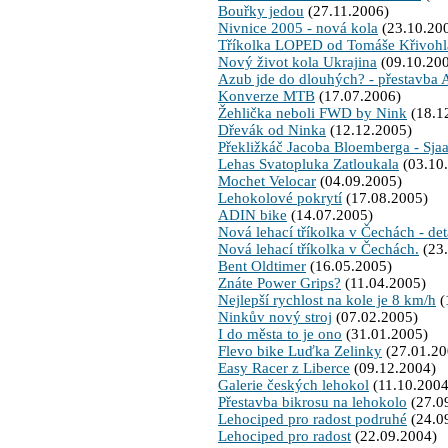
Bouřky jedou
(27.11.2006)
Nivnice 2005 - nová kola
(23.10.20
Tříkolka LOPED od Tomáše Křivoh
Nový život kola Ukrajina
(09.10.20
Azub jde do dlouhých? - přestavba
Konverze MTB
(17.07.2006)
Žehlička neboli FWD by Nink
(18.1
Dřevák od Ninka
(12.12.2005)
Překližkáč Jacoba Bloemberga - Sja
Lehas Svatopluka Zatloukala
(03.10
Mochet Velocar
(04.09.2005)
Lehokolové pokrytí
(17.08.2005)
ADIN bike
(14.07.2005)
Nová lehací tříkolka v Čechách - det
Nová lehací tříkolka v Čechách.
(23.
Bent Oldtimer
(16.05.2005)
Znáte Power Grips?
(11.04.2005)
Nejlepší rychlost na kole je 8 km/h
(
Ninkův nový stroj
(07.02.2005)
I do města to je ono
(31.01.2005)
Flevo bike Luďka Zelinky
(27.01.20
Easy Racer z Liberce
(09.12.2004)
Galerie českých lehokol
(11.10.2004
Přestavba bikrosu na lehokolo
(27.0
Lehociped pro radost podruhé
(24.0
Lehociped pro radost
(22.09.2004)