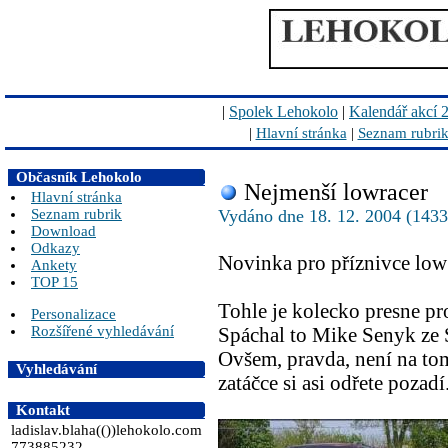
|
Spolek Lehokolo
|
Kalendář akcí 
|
Hlavní stránka
|
Seznam rubri
Občasník Lehokolo
Nejmenší lowracer
Hlavní stránka
Seznam rubrik
Vydáno dne 18. 12. 2004 (1433
Download
Odkazy
Novinka pro příznivce low
Ankety
TOP 15
Tohle je kolecko presne pro
Personalizace
Rozšířené vyhledávání
Spáchal to Mike Senyk ze
Ovšem, pravda, není na to
Vyhledávání
zatáčce si asi odřete pozadí
Kontakt
ladislav.blaha(())lehokolo.com
773885232