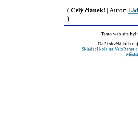
(
Celý článek!
| Autor:
Láď
)
Tento web site byl
Další skvělá kola na
Skládací kola na VeloRama.c
Městs