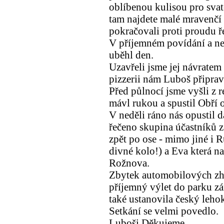
oblíbenou kulisou pro svat
tam najdete malé mravenčí r
pokračovali proti proudu ř
V příjemném povídání a ne
uběhl den.
Uzavřeli jsme jej návratem
pizzerii nám Luboš připrav
Před půlnocí jsme vyšli z 
mávl rukou a spustil Obří 
V neděli ráno nás opustil 
řečeno skupina účastníků z 
zpět po ose - mimo jiné i 
divné kolo!) a Eva která n
Rožnova.
Zbytek automobilových zhý
příjemný výlet do parku z
také ustanovila český leho
Setkání se velmi povedlo.
Luboši Děkujeme.