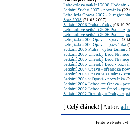
Související články:
Lehokolové setkání 2008 Hodonín -
Setkání Suchý 2007 - pozvánka
(22
Lehojízda Opava 2007 - 2. regionáln
Sraz 2008
(21.03.2007)
Setkání 2006 Praha - fotky
(06.10.2
Lehokolové setkání 2006 Praha -zpr
Lehokolové setkání 2006 Praha - p
Lehojízda 2006 Opava - zpráva
(23.
Lehojízda 2006 Opava - pozvánka
(
Setkání 2006 Praha - výběr termínu
(
Setkání 2005 Uherský Brod Nivnice 
Setkání 2005 Uherský Brod Nivnice 
Setkání 2005 Uherský Brod - pozvá
Setkání 2004 Opava - přehlídka nov
Setkání 2004 Opava je za námi - str
Setkání 2004 v Opavě - pozvánka
(2
Setkání 2004 Lehoakce Opava - po
Setkání 2002 Lehoakce Štercl - zprá
Setkání 2002 Roztoky u Prahy - zpr
(
Celý článek!
| Autor:
adm
Tento web site byl