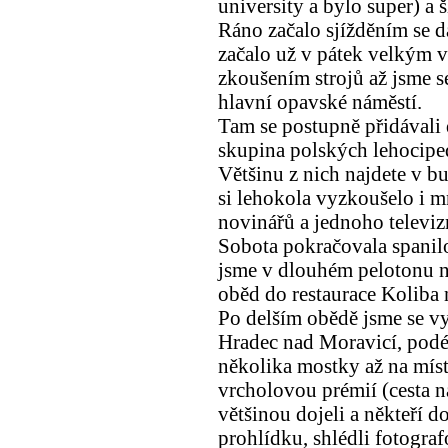
university a bylo super) a šl
Ráno začalo sjížděním se da
začalo už v pátek velkým v
zkoušením strojů až jsme 
hlavní opavské náměstí.
Tam se postupně přidávali d
skupina polských lehociped
Většinu z nich najdete v b
si lehokola vyzkoušelo i m
novinářů a jednoho televiz
Sobota pokračovala spanil
jsme v dlouhém pelotonu n
oběd do restaurace Koliba 
Po delším obědě jsme se vy
Hradec nad Moravicí, podé
několika mostky až na míst
vrcholovou prémií (cesta n
většinou dojeli a někteří do
prohlídku, shlédli fotograf