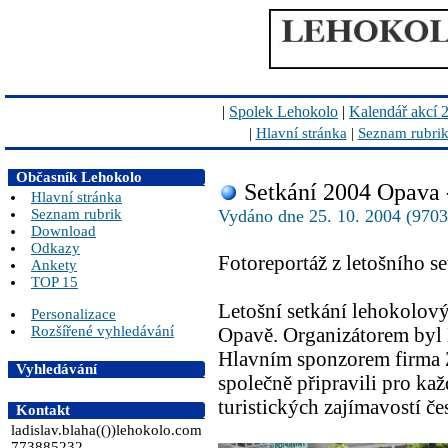
|
Spolek Lehokolo
|
Kalendář akcí 
|
Hlavní stránka
|
Seznam rubri
Občasník Lehokolo
Setkání 2004 Opava 
Hlavní stránka
Seznam rubrik
Vydáno dne 25. 10. 2004 (9703 
Download
Odkazy
Fotoreportáž z letošního s
Ankety
TOP 15
Letošní setkání lehokolový
Personalizace
Rozšířené vyhledávání
Opavě. Organizátorem byl
Hlavním sponzorem firma 
Vyhledávání
společně připravili pro kaž
turistických zajímavostí č
Kontakt
ladislav.blaha(())lehokolo.com
773885232