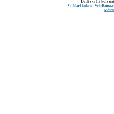
Další skvělá kola na
Skládací kola na VeloRama.c
Městs