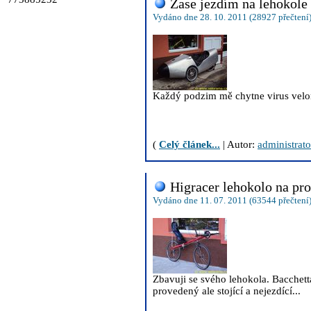
Zase jezdím na lehokole 
Vydáno dne 28. 10. 2011 (28927 přečtení
Každý podzim mě chytne virus velom
(
Celý článek...
| Autor:
administrato
Higracer lehokolo na pro
Vydáno dne 11. 07. 2011 (63544 přečtení
Zbavuji se svého lehokola. Bacchett
provedený ale stojící a nejezdící...