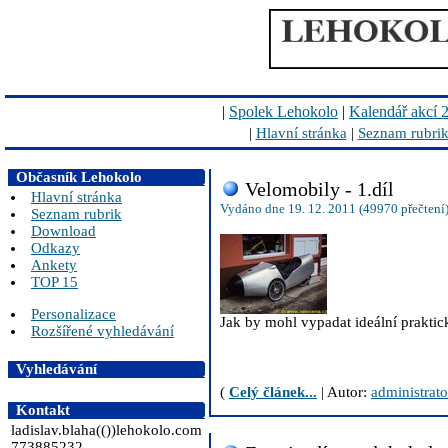
|
Spolek Lehokolo
|
Kalendář akcí 
|
Hlavní stránka
|
Seznam rubri
Občasník Lehokolo
Velomobily - 1.díl
Hlavní stránka
Vydáno dne 19. 12. 2011 (49970 přečtení
Seznam rubrik
Download
Odkazy
Ankety
TOP 15
Personalizace
Jak by mohl vypadat ideální prakti
Rozšířené vyhledávání
Vyhledávání
(
Celý článek...
| Autor:
administrato
Kontakt
ladislav.blaha(())lehokolo.com
773885232